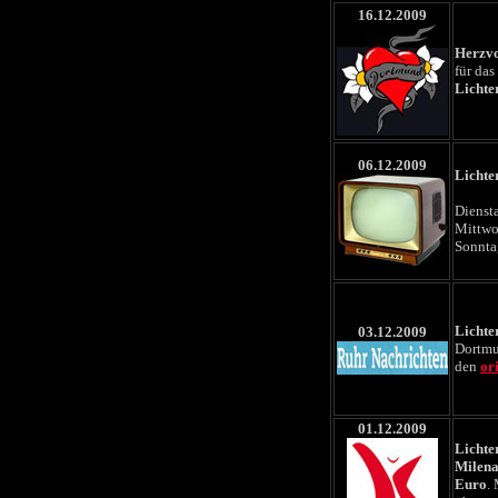
16.12.2009
Herzv
für das
Lichte
06.12.2009
Lichte
Dienst
Mittw
Sonnta
Lichte
03.12.2009
Dortmu
den
or
01.12.2009
Lichte
Milen
Euro
.