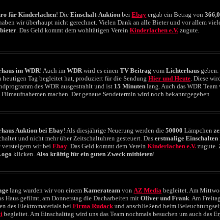
ro für Kinderlachen
! Die
Einschalt-Auktion
bei
Ebay
ergab ein Betrag von
366,
haben wir überhaupt nicht gerechnet. Vielen Dank an alle Bieter und vor allem vie
bieter
. Das Geld kommt dem wohltätigen Verein
Kinderlachen e.V.
zugute.
erhaus im WDR
! Auch im
WDR
wird es einen
TV Beitrag
vom
Lichterhaus
geben. 
 heutigen Tag begleitet hat, produziert für die Sendung
Hier und Heute
. Diese wir
ndprogramm des WDR ausgestrahlt und ist
15 Minuten
lang. Auch das WDR Team w
e Filmaufnahemen machen. Der genaue Sendetermin wird noch bekanntgegeben.
rhaus Auktion bei Ebay
! Als diesjährige Neuerung werden die
50000
Lämpchen
ze
haltet und nicht mehr über Zeitschaltuhren gesteuert. Das
erstmalige Einschalten
r
versteigern wir bei
Ebay
. Das Geld kommt dem Verein
Kinderlachen e.V.
zugute. 
Logo
klicken.
Also kräftig für ein guten Zweck mitbieten
!
age
lang wurden wir von einem
Kamerateam
von
AZ Media
begleitet. Am Mittw
ns Haus gefilmt, am Donnerstag die Dacharbeiten mit
Oliver und Frank
. Am Freita
en des Elektromaterials bei
Firma Rudack
und anschließend beim Beleuchtungsei
i
begleitet. Am Einschalttag wird uns das Team nochmals besuchen um auch das Er