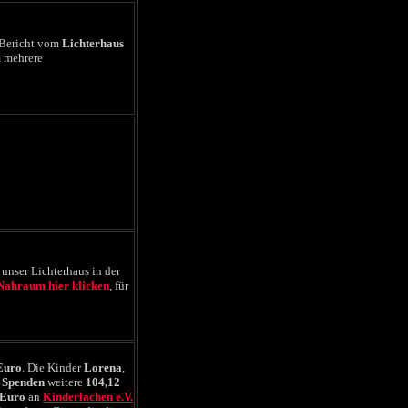
 Bericht vom
Lichterhaus
m mehrere
------------------------
------------------------
 unser Lichterhaus in der
 Nahraum hier
klicken
, für
Euro
. Die Kinder
Lorena
,
n
Spenden
weitere
104,12
 Euro
an
Kinderlachen e.V.