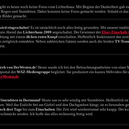
gibt es heute noch keine Fotos vom Lichterhaus. Mit Beginn der Dunkelheit gab es
n Regen und Sturmböen. Daher konnten keine Fotos gemacht werden. Sobald es das 
e Bilder gemacht.
wird eingeschaltet
! Es ist tatsächlich noch alles fertig geworden. Mit unserer tradi
eute Abend das
Lichterhaus 2009
angeschaltet. Der Gewinner der
Ebay-Einschalt-
htung mit einem
dicken roten Knopf
einschalten. Hoffentlich funktioniert das zent
 zeitgleich erstrahlen. Neben zahlreichen Gästen werden auch die beiden
TV-Tea
ein.
reh von DerWesten.de
! Heute wurde ich bei den Beleuchtungsarbeiten von einer 
tportal der
WAZ-Mediengruppe
begleitet. Sie produziert ein kurzes Webvideo für 
rWesten.de
 Sturmböen in Dortmund
! Heute war es sehr windig mit Sturmböen. Hoffentlich ist
en. Weil das Eislicht frei am Giebel und den Dachgauben hängt, ist es besonders 
och drei Tage
bis zum
Einschalten
. Die Zeit wird wiedereinmal sehr knapp. Der k
schmückt werden. Ich hoffe das alles rechtzeitig fertig wird.