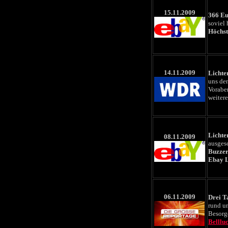
15.11.2009
366 Eu
soviel 
Höchst
14.11.2009
Licht
uns den
Vorabe
weiter
Lichte
08.11.2009
ausgesc
Buzze
Ebay 
06.11.2009
Drei T
rund u
Besorg
Bellluc