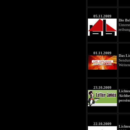
05.11.2009
Die Be
Unters
reibung
01.11.2009
Das Li
Sendun
Weitere
23
.10.2009
Lichte
Aichbe
persön
22
.10.2009
Lichte