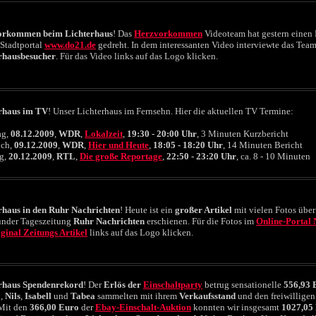
orkommen beim Lichterhaus
! Das
Herzvorkommen
Videoteam hat gestern einen
 Stadtportal
www.do21.de
gedreht. In dem interessanten Video interviewte das Tea
rhausbesucher
. Für das Video links auf das Logo klicken.
rhaus im TV
! Unser Lichterhaus im Fernsehn. Hier die aktuellen TV Termine:
ag,
08.12.2009
,
WDR
,
Lokalzeit
,
19:30 - 20:00 Uhr
, 3 Minuten Kurzbericht
---------
och,
09.12.2009
,
WDR
,
Hier und Heute
,
18:05 - 18:20 Uhr
, 14 Minuten Bericht
----
g,
20.12.2009
,
RTL
,
Die große Reportage
,
22:50 - 23:20 Uhr
, ca. 8 - 10 Minuten
rhaus in den Ruhr Nachrichten
! Heute ist ein
großer Artikel
mit vielen Fotos über
nder Tageszeitung
Ruhr Nachrichten
erschienen. Für die Fotos im
Online-Portal
iginal Zeitungs Artikel
links auf das Logo klicken.
rhaus Spendenrekord
! Der
Erlös der
Einschaltparty
betrug sensationelle
556,93 
a
,
Nils
,
Isabell
und
Tabea
sammelten mit ihrem
Verkaufsstand
und den freiwillige
 Mit den
366,00 Euro
der
Ebay-Einschalt-Auktion
konnten wir insgesamt
1027,05