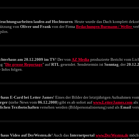
leuchtungsarbeiten laufen auf Hochtouren
. Heute wurde das Dach komplett dekorie
tützung von
Oliver und Frank
von der Firma
Bedachungen Burmann / Weller
ver
slos.
chterhaus am 20.12.2009 im TV
! Der von
AZ Media
produzierte Bericht vom Lich
g "
Die grosse Reportage
" auf
RTL
gesendet. Sendetermin ist
Sonntag
, der
20.12.
 Infos folgen.
rhaus E-Card bei Letter James
! Eines der Bilder der letztjährigen Aufnahmen vo
rger
(siehe News vom
06.12.2008
) gibt es ab sofort auf
www.LetterJames.com
als
lichen Textbotschaften
versehen werden (Bildpersonalisierung) und als
Email
vers
rhaus Video auf DerWesten.de
! Auch das
Internetportal
www.DerWesten.de
möcht