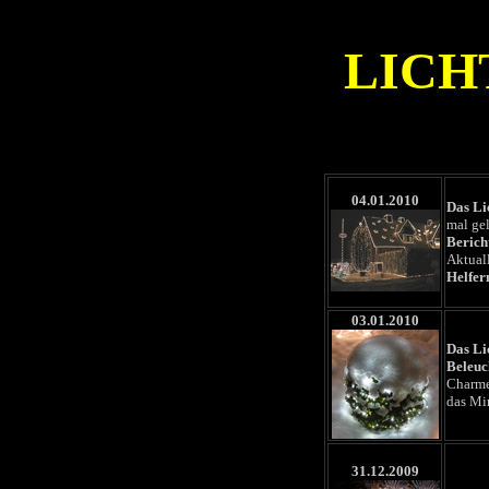
LICH
04.01.2010
Das Li
mal ge
Berich
Aktuall
Helfer
03.01.2010
Das Li
Beleuc
Charme
das Min
31.12.2009