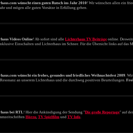
rhaus.com wünscht einen guten Rutsch ins Jahr 2010
! Wir wünschen allen ein fri
ahr und mögen alle guten Vorsätze in Erfüllung gehen.
rhaus Videos Online
! Ab sofort sind alle
Lichterhaus TV Beiträge
online. Desweit
nklusive Einschalten und Lichterhaus im Schnee. Für die Übersicht links auf das M
rhaus.com wünscht ein frohes, gesundes und friedliches Weihnachtsfest 2009
. Wi
e Resonanz an unserem Lichterhaus und die durchweg positiven Beurteilungen.
Fro
rhaus bei RTL
! Hier die Ankündigung der Sendung "
Die große Reportage
" auf de
mmzeitschriften
Hörzu
,
TV Spielfilm
und
TV Info
.