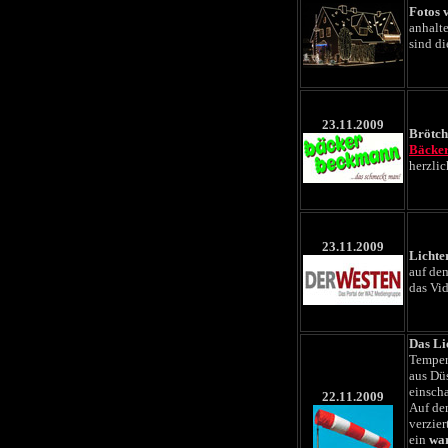
Fotos 
anhalte
sind di
23.11.2009
Brötch
Bäcke
herzli
23.11.2009
Lichte
auf de
das Vid
Das Li
Temper
aus Dü
einscha
22.11.2009
Auf de
verzier
ein
war