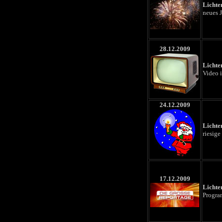
Lichte
neues J
28.12.2009
Lichte
Video i
24.12.2009
Lichte
riesig
17.12.2009
Lichte
Progra