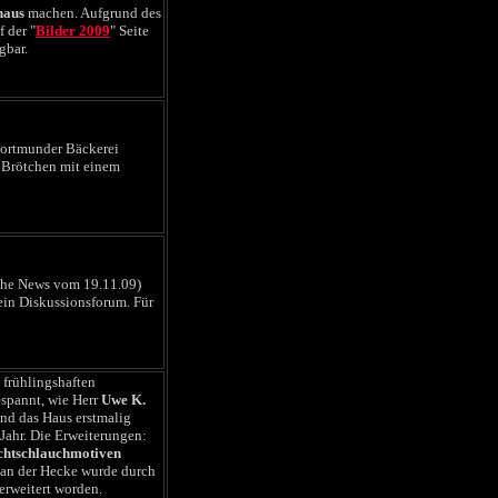
haus
machen. Aufgrund des
 der "
Bilder 2009
" Seite
gbar.
ortmunder Bäckerei
n Brötchen mit einem
ehe News vom 19.11.09)
 ein Diskussionsforum. Für
 frühlingshaften
espannt, wie Herr
Uwe K.
nd das Haus erstmalig
s Jahr. Die Erweiterungen:
chtschlauchmotiven
an der Hecke wurde durch
erweitert worden.