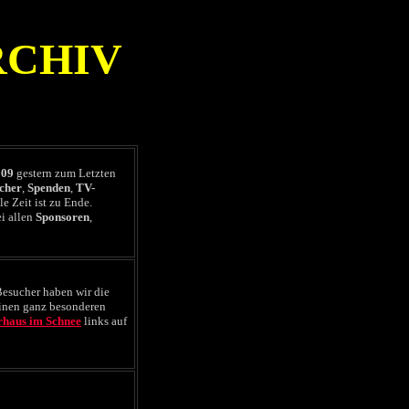
RCHIV
009
gestern zum Letzten
cher
,
Spenden
,
TV-
e Zeit ist zu Ende.
i allen
Sponsoren
,
Besucher haben wir die
inen ganz besonderen
rhaus im Schnee
links auf