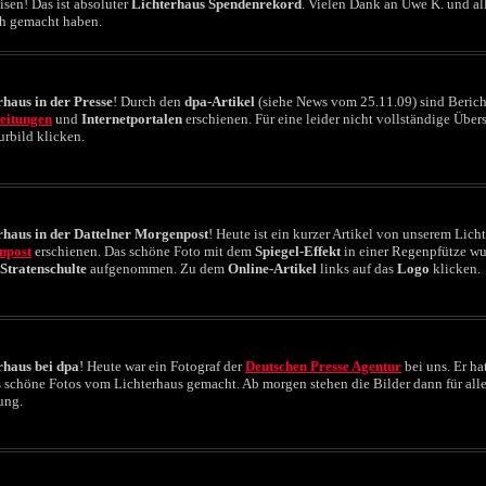
sen! Das ist absoluter
Lichterhaus Spendenrekord
. Vielen Dank an Uwe K. und all
h gemacht haben.
rhaus in der Presse
! Durch den
dpa-Artikel
(siehe News vom 25.11.09) sind Berich
eitungen
und
Internetportalen
erschienen. Für eine leider nicht vollständige Übers
rbild klicken.
rhaus in der Dattelner Morgenpost
! Heute ist ein kurzer Artikel von unserem Lich
npost
erschienen. Das schöne Foto mit dem
Spiegel-Effekt
in einer Regenpfütze w
 Stratenschulte
aufgenommen. Zu dem
Online-Artikel
links auf das
Logo
klicken.
rhaus bei dpa
! Heute war ein Fotograf der
Deutschen Presse Agentur
bei uns. Er ha
s schöne Fotos vom Lichterhaus gemacht. Ab morgen stehen die Bilder dann für all
ung.