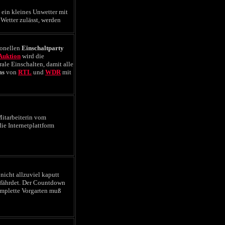
 ein kleines Unwetter mit
Wetter zulässt, werden
tionellen
Einschaltparty
Auktion
wird die
rale Einschalten, damit alle
ms
von
RTL
und
WDR
mit
Mitarbeiterin vom
die Internetplattform
 nicht allzuviel kaputt
gefährdet. Der Countdown
omplette Vorgarten muß