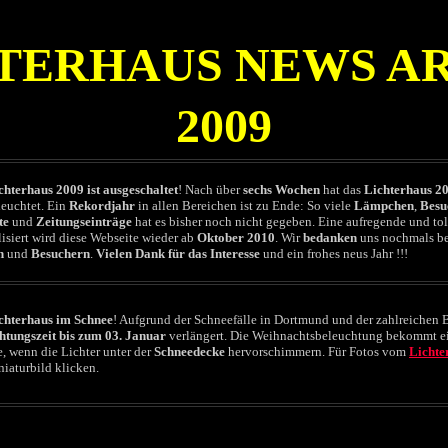
TERHAUS NEWS A
2009
chterhaus 2009 ist ausgeschaltet
! Nach über
sechs Wochen
hat das
Lichterhaus 2
leuchtet. Ein
Rekordjahr
in allen Bereichen ist zu Ende: So viele
Lämpchen
,
Besu
te
und
Zeitungseinträge
hat es bisher noch nicht gegeben. Eine aufregende und toll
isiert wird diese Webseite wieder ab
Oktober 2010
. Wir
bedanken
uns nochmals be
n
und
Besuchern
.
Vielen Dank für das Interesse
und ein frohes neus Jahr !!!
chterhaus im Schnee
! Aufgrund der Schneefälle in Dortmund und der zahlreichen 
htungszeit
bis zum 03. Januar
verlängert. Die Weihnachtsbeleuchtung bekommt e
, wenn die Lichter unter der
Schneedecke
hervorschimmern. Für Fotos vom
Lichte
iaturbild klicken.