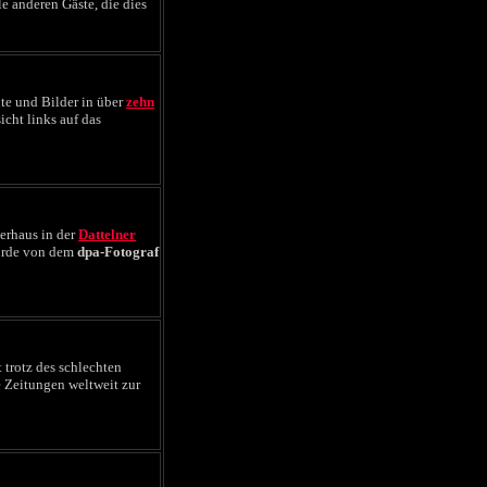
e anderen Gäste, die dies
te und Bilder in über
zehn
icht links auf das
terhaus in der
Dattelner
urde von dem
dpa-Fotograf
t trotz des schlechten
e Zeitungen weltweit zur