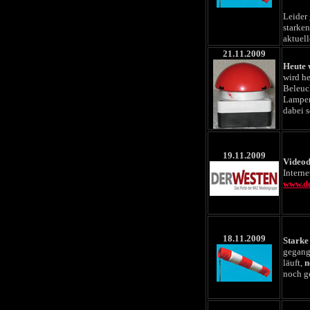
Leider 
starke
aktuell
21.11.2009
Heute 
wird h
Beleuc
Lampen
dabei s
19.11.2009
Videod
Interne
www.de
18.11.2009
Starke
gegang
läuft,
n
noch ge