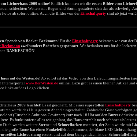
vom Lichterhaus 2009 online
! Endlich konnten wir die ersten
Bilder
vom
Lichter
nden schlechten Wetters mit Regen und Sturm, gestaltete sich das als schwierig. Auf
e Fotos ab sofort online. Auch die Bilder von der
Einschaltparty
sind ab jetzt verfü
en-Spende von Bäcker Beckmann
! Für die
Einschaltparty
bekamen wir von der D
r Beckmann
zweihundert Brötchen gesponsort
. Wir bedanken uns für die leckere
chen
DANKESCHÖN
!
rhaus auf derWesten.de
! Ab sofort ist das
Video
von den Beleuchtungsarbeiten (si
m Internetportal
www.DerWesten.de
online. Dazu gibt es einen kleinen Artikel und
eo links auf das Logo klicken.
chterhaus 2009 leuchtet
! Es ist geschafft. Mit einer
supertollen
Einschaltparty
bei
aturen wurde das Haus gestern Abend eingeschaltet. Zahlreiche Gäste verfolgten g
sseldorf (Einschalt-Auktions-Gewinner) kurz nach 18 Uhr auf den
Buzzer
drückte u
ltete. Es funktionierte alles wie geplant, das Haus erstrahlt noch schöner als letzte
m Dach wurden weitere
Sterne
und
Schneeflocken
montiert, der Zaun wurde mit
Li
t, die große Tanne hat einen
Funkeleffekt
bekommen, der blaue LED Lichtvorhang 
mweißen Lichtvorhang
ersetzt und auf dem Garagendach ist der
Schneefalleffekt