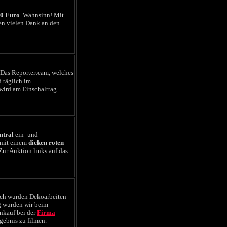
00 Euro
. Wahnsinn! Mit
len vielen Dank an den
Das Reporterteam, welches
d täglich im
ird am Einschalttag
ntral
ein- und
mit einem
dicken roten
Zur Auktion links auf das
och wurden Dekoarbeiten
g wurden wir beim
nkauf bei der
Firma
gebnis zu filmen.